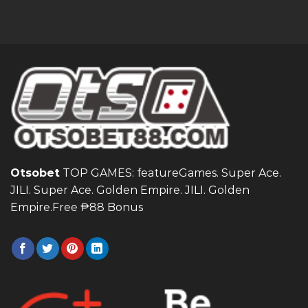
Otsobet
TOP GAMES: featureGames. Super Ace.
JILI. Super Ace. Golden Empire. JILI. Golden
Empire.Free ₱88 Bonus