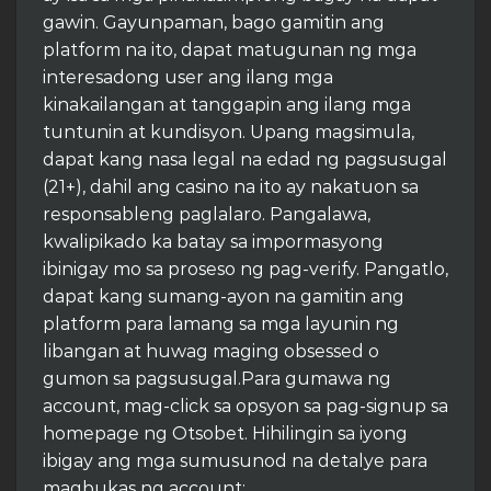
gawin. Gayunpaman, bago gamitin ang
platform na ito, dapat matugunan ng mga
interesadong user ang ilang mga
kinakailangan at tanggapin ang ilang mga
tuntunin at kundisyon. Upang magsimula,
dapat kang nasa legal na edad ng pagsusugal
(21+), dahil ang casino na ito ay nakatuon sa
responsableng paglalaro. Pangalawa,
kwalipikado ka batay sa impormasyong
ibinigay mo sa proseso ng pag-verify. Pangatlo,
dapat kang sumang-ayon na gamitin ang
platform para lamang sa mga layunin ng
libangan at huwag maging obsessed o
gumon sa pagsusugal.Para gumawa ng
account, mag-click sa opsyon sa pag-signup sa
homepage ng Otsobet. Hihilingin sa iyong
ibigay ang mga sumusunod na detalye para
magbukas ng account: